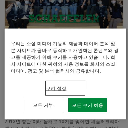
셰플러에 오신 것을 환영합니다.
브랜드 보호
Manager, Communication and Branding Schaeffler
지금 주문하기
Special Machinery
Korea
+82 2 311 3019
info.kr@schaeffler.com
우리는 소셜 미디어 기능의 제공과 데이터 분석 및
본 사이트가 올바로 동작하고 개인화된 콘텐츠와 광
2022-09-26 | Seoul
고를 제공하기 위해 쿠키를 사용하고 있습니다. 회
올해로 10년째 이어지는 셰플러코리아의 나눔과 상생
사 사이트에 대한 귀하의 사용 정보를 회사의 소셜
의 가치 실현
미디어, 광고 및 분석 협력사와 공유합니다.
‘에버그린 10기’ 단원들에게 수료증, 수료패 전달
쿠키 설정
글로벌 자동차 및 산업기계용 정밀 부품과 시스템 공급업
체인 셰플러코리아는 대학생 봉사단 ‘에버그린 10기’ 해
모두 거부
모든 쿠키 허용
단식을 지난 24일 셰플러코리아 여의도 사무소에서 진행
했다.
2013년 창단 이래 올해로 10기를 맞이한 셰플러코리아