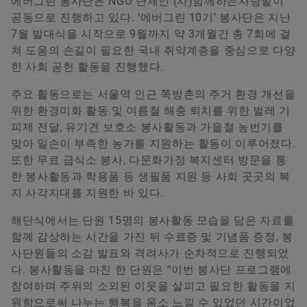
에버그린 봉사단은 NGO 단체인 (사)함께하는사랑밭이
Younsun Joo
공동으로 진행하고 있다. ‘에버그린 10기’ 봉사단은 지난
7월 발대식을 시작으로 9월까지 약 3개월간 총 7회에 걸
Communication and Branding Schaeffler Korea
쳐 도움의 손길이 필요한 국내 취약계층을 중심으로 다양
한 사회 공헌 활동을 진행했다.
+82 2 311 3070
주요 활동으로는 서울역 인근 쪽방촌의 주거 환경 개선을
info.kr@schaeffler.com
위한 환경미화 활동 및 여름철 해충 퇴치를 위한 벌레 기
피제 전달, 유기견 보호소 봉사활동과 가을철 농번기를
맞아 일손이 부족한 농가를 지원하는 활동이 이루어졌다.
또한 무료 급식소 봉사, 다문화가정 복지센터 방문을 통
한 봉사활동과 학용품 등 생필품 지원 등 사회 곳곳의 복
지 사각지대를 지원한 바 있다.
해단식에서는 단원 15명의 봉사활동 모습을 담은 자료를
함께 감상하는 시간을 가진 뒤 수료증 및 기념품 증정, 봉
사단원들의 소감 발표와 격려사가 순차적으로 진행되었
다. 봉사활동을 마친 한 단원은 “이번 봉사단 프로그램에
참여하며 주위의 소외된 이웃을 살피고 필요한 활동을 지
원함으로써 나누는 행복을 몸소 느낄 수 있었던 시간이었