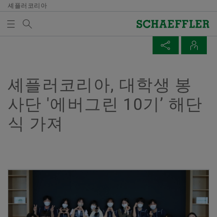
셰플러코리아
검색어
미디어
매체 장바구니
페이지 공유
연락처
개요
개요
개요
개요
회사
제품과 솔루션
인재 채용
미디어
셰플러코리아, 대학생 봉
미디어 장바구니에 품목이 없습니다. 새 엘리먼트 버튼
Facebook
사단 '에버그린 10기’ 해단
을 추가할 때 사용:
연혁
E-Mobility
채용정보 검색
보도 자료
매체 수집
식 가져
LinkedIn
품질과 환경
Powertrain & Chassis
자기 개발
미디어 콘텐츠
Twitter
참고
구매 및 공급업체 관리
Vehicle Lifetime Solutions
기입항목
미디어 라이브러리
여러 매체를 장바구니에 모아 한 번에 주문하
XING
실 수 있습니다. 각 매체의 최대 주문 수량은
판매
Bearings & Industrial Solutions
종사자
소셜 뉴스
20개입니다. 무료 구입한 재료를 판매하는 것
은 허용되지 않습니다.
그룹
디지털 제품
훈련 기관
날짜와 이벤트
Yujeong Min