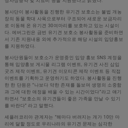
장사상충약 및 치료비 등을 지원했다고 밝혔다.
Younsun Joo
봉사단이 봉사활동을 진행한 유기견 보호소는 불법 개농
장의 동물 학대 사육으로부터 구조되어 새로운 보금자리
Communication and Branding Schaeffler Korea
로 이동해 온 유기견 30여마리를 보호하고 있는 시설이
+82 2 311 3070
다. 에버그린은 금번 유기견 보호소 봉사활동을 준비하면
서 기존 지원내용 외에 추가적으로 해당 시설의 입양홍보
info.kr@schaeffler.com
를 지원하였다.
봉사단원들이 보호소가 운영중인 입양 홍보 SNS 계정을
통해 입양홍보 게시물 리그램 이벤트, 유기견 사진 삽입
굿즈 제작 이벤트, 유기견 이모티콘 제작 이벤트 등 직접
이벤트를 기획하고 운영하기도 하였다. 봉사활동을 진행
한 한 단원은 “나보다 약한 존재를 돌보며 생명의 소중함
과 그에 대한 애정을 배울 수 있는 시간이었다”라고 얘기
하면서 “보호소의 유기견들이 좋은 가족을 만날 수 있기
를 바란다” 라고 말했다.
셰플러코리아 관계자는 “해마다 버려지는 개가 10만 마
리에 달할 정도로 우리나라의 유기견 문제는 심각한