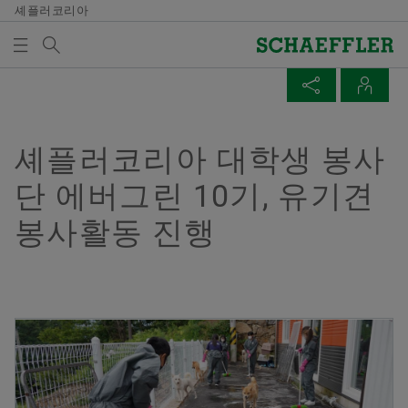
셰플러코리아
검색어
미디어
매체 장바구니
페이지 공유
연락처
개요
개요
개요
개요
회사
제품과 솔루션
인재 채용
미디어
셰플러코리아 대학생 봉사
미디어 장바구니에 품목이 없습니다. 새 엘리먼트 버튼
Facebook
단 에버그린 10기, 유기견
을 추가할 때 사용:
연혁
E-Mobility
채용정보 검색
보도 자료
매체 수집
봉사활동 진행
LinkedIn
품질과 환경
Powertrain & Chassis
자기 개발
미디어 콘텐츠
Twitter
참고
구매 및 공급업체 관리
Vehicle Lifetime Solutions
기입항목
미디어 라이브러리
여러 매체를 장바구니에 모아 한 번에 주문하
XING
실 수 있습니다. 각 매체의 최대 주문 수량은
판매
Bearings & Industrial Solutions
종사자
소셜 뉴스
20개입니다. 무료 구입한 재료를 판매하는 것
은 허용되지 않습니다.
그룹
디지털 제품
훈련 기관
날짜와 이벤트
Yujeong Min