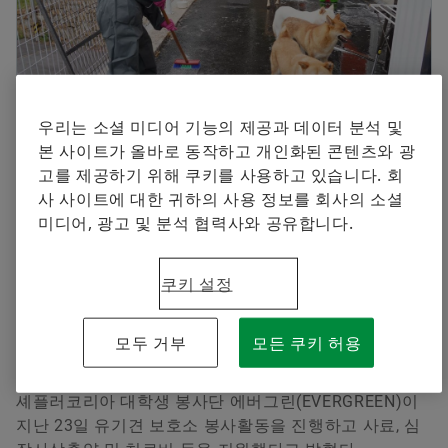
셰플러에 오신 것을 환영합니다.
브랜드 보호
Manager, Communication and Branding Schaeffler
지금 주문하기
Special Machinery
Korea
+82 2 311 3019
우리는 소셜 미디어 기능의 제공과 데이터 분석 및
info.kr@schaeffler.com
본 사이트가 올바로 동작하고 개인화된 콘텐츠와 광
고를 제공하기 위해 쿠키를 사용하고 있습니다. 회
2022-07-25 | Seoul
사 사이트에 대한 귀하의 사용 정보를 회사의 소셜
유기견 입양 홍보 위한 유기견 이모티콘·굿즈 제작 봉
미디어, 광고 및 분석 협력사와 공유합니다.
사활동
발대 이후 두 번째 봉사활동… 9월까지 총 3개월간 봉
쿠키 설정
사 계획
모두 거부
모든 쿠키 허용
2022년 7월 25일 | 자동차 및 산업기계용 정밀 부품과 시
스템 공급업체인 셰플러코리아(대표 이병찬)는 제10기
셰플러코리아 대학생 봉사단 에버그린(EVERGREEN)이
지난 23일 유기견 보호소 봉사활동을 진행하고 사료, 심