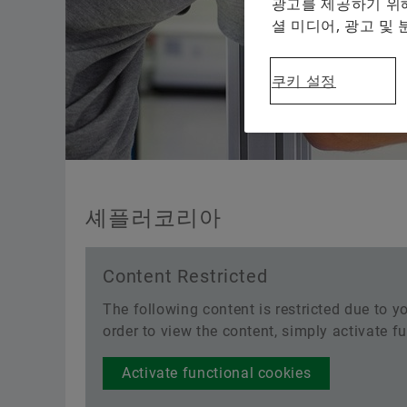
광고를 제공하기 위해
셜 미디어, 광고 및
쿠키 설정
셰플러코리아
Content Restricted
The following content is restricted due to yo
order to view the content, simply activate f
Activate functional cookies