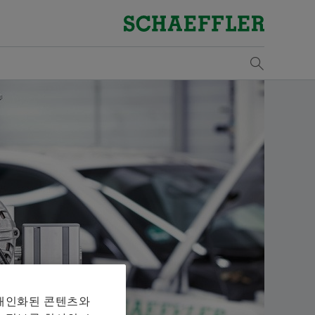
개요
개요
개요
개요
개요
개요
개요
개요
개요
개요
개요
개요
개요
개요
개요
개요
구매 및 공급업체 관리
판매
그룹
Vehicle Lifetime Solutions
Bearings & Industrial Solutions
자기 개발
기입항목
미디어 라이브러리
날짜와 이벤트
물류
Supp
판매
산업
교육
해석
발행
계약 조건
판매 파트너
윤리 강령
승용차
제품 포트폴리오
개발 기회
채용공고
언론 매체
제목: 셰플러 파트너 EcoMatche, 지속가능한 보
규칙
Lega
셰플
풍력
참가
해석
다운
매체 장바구니
상을 위하여 본문:
Digital collaboration
판매 회사
경상용차
산업 솔루션
셰플러 아카데미
비디오
Ship
Rena
철도
교육
Mou
품목이 없습니다. 새 엘리먼트 버튼을 추가할 때 사용:
물류
판매 및 배송 조건
대형 상용차
Lifetime Solutions
발행물
Tra
변속
마찰
Sustainability
트랙터
제품 카탈로그 medias
앱
Tari
오프
설계
를 장바구니에 모아 한 번에 주문하실 수 있습니다. 각 매
품질
서비스
X-life
산업
 주문 수량은 20개입니다. 무료 구입한 재료를 판매하는
되지 않습니다.
공급업체 프로그램
교육
원자
 개인화된 콘텐츠와