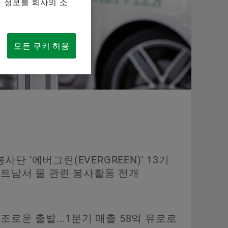
 정보를 회사의 소
Supplier information management
해석과 제안
항공
지금 주문하기
이륜
모든 쿠키 허용
셰플
단 ‘에버그린(EVERGREEN)’ 13기
베트남서 물 관련 봉사활동 전개
순조로운 출발...1분기 매출 58억 유로로