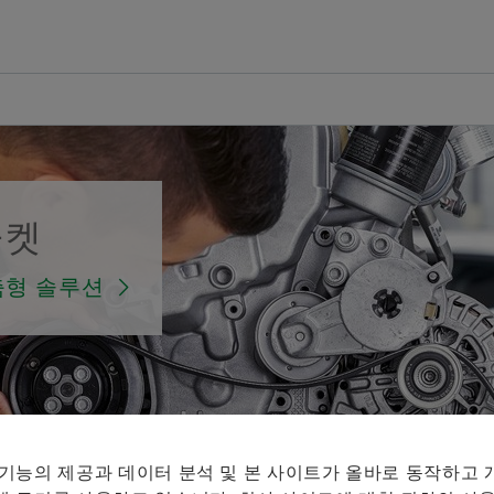
개요
개요
개요
개요
회사
제품과 솔루션
인재 채용
미디어
연혁
E-Mobility
채용정보 검색
보도 자료
습
로지
마켓
품질과 환경
Powertrain & Chassis
자기 개발
미디어 콘텐츠
미디어 장바구니에 
매체 수집
지향적인 솔루션
춤형 솔루션
시각
구매 및 공급업체 관리
Vehicle Lifetime Solutions
기입항목
미디어 라이브러리
참고
판매
Bearings & Industrial Solutions
종사자
소셜 뉴스
여러 매체
그룹
디지털 제품
훈련 기관
날짜와 이벤트
체의 최대
것은 허용
셰플러에 오신 것을 환영합니다.
브랜드 보호
 기능의 제공과 데이터 분석 및 본 사이트가 올바로 동작하고