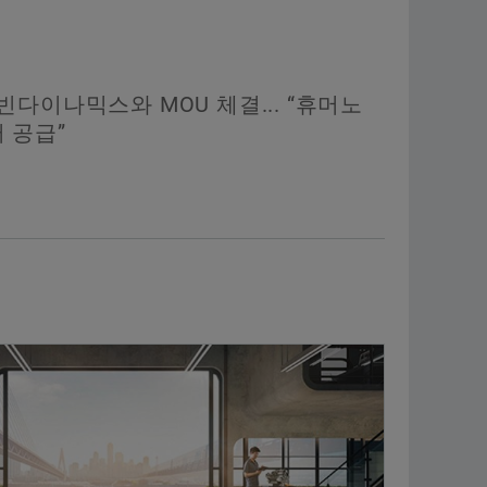
빈다이나믹스와 MOU 체결... “휴머노
 공급”