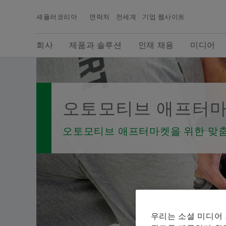
셰플러코리아
연락처
전세계
기업 웹사이트
검색어
회사
제품과 솔루션
인재 채용
미디어
회사
제품과 솔루션
인재 채용
미디어
셰플러그룹의 최신 뉴스, 보도자료용 사진, 배경 정
보, 비디오 등을 확인할 수 있으며, 셰플러 미디어에
서는 보다 다양한 당사의 기사들을 확인하실 수 있
니다.
인더스트리얼
오토모티브 테크놀
오토모티브 애프터
라이프타임 솔루션
Industrial News
미래 산업을 위한 제품과 솔루션
CO₂ 저감 드라이브를 위한 미래 
오토모티브 애프터마켓을 위한 맞
Keep Your Machines Rolling
더 나은 비즈니스를 위한 새로운 
우리는 소셜 미디어