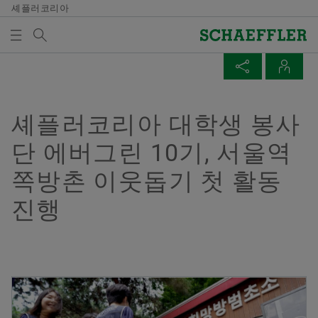
셰플러코리아
검색어
미디어
매체 장바구니
페이지 공유
연락처
개요
개요
개요
개요
회사
제품과 솔루션
인재 채용
미디어
셰플러코리아 대학생 봉사
미디어 장바구니에 품목이 없습니다. 새 엘리먼트 버튼
Facebook
단 에버그린 10기, 서울역
을 추가할 때 사용:
연혁
E-Mobility
채용정보 검색
보도 자료
매체 수집
쪽방촌 이웃돕기 첫 활동
LinkedIn
품질과 환경
Powertrain & Chassis
자기 개발
미디어 콘텐츠
Twitter
진행
참고
구매 및 공급업체 관리
Vehicle Lifetime Solutions
기입항목
미디어 라이브러리
여러 매체를 장바구니에 모아 한 번에 주문하
XING
실 수 있습니다. 각 매체의 최대 주문 수량은
판매
Bearings & Industrial Solutions
종사자
소셜 뉴스
20개입니다. 무료 구입한 재료를 판매하는 것
은 허용되지 않습니다.
그룹
디지털 제품
훈련 기관
날짜와 이벤트
Yujeong Min