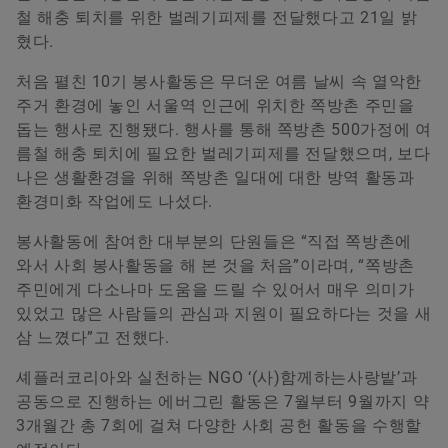
Younsun Joo
철 해충 퇴치를 위한 벌레기피제를 전달했다고 21일 밝
혔다.
Communication and Branding Schaeffler Korea
처음 펼친 10기 봉사활동은 무더운 여름 날씨 속 열악한
주거 환경에 놓인 서울역 인근에 위치한 쪽방촌 주민을
+82 2 311 3070
돕는 행사로 진행됐다. 행사를 통해 쪽방촌 500가정에 여
info.kr@schaeffler.com
름철 해충 퇴치에 필요한 벌레기피제를 전달했으며, 보다
나은 생활환경을 위해 쪽방촌 일대에 대한 방역 활동과
환경미화 작업에도 나섰다.
봉사활동에 참여한 대부분의 단원들은 “직접 쪽방촌에
와서 사회 봉사활동을 해 본 것을 처음”이라며, “쪽방촌
주민에게 다소나마 도움을 드릴 수 있어서 매우 의미가
있었고 많은 사람들의 관심과 지원이 필요하다는 것을 새
삼 느꼈다”고 전했다.
셰플러코리아와 실천하는 NGO ‘(사)함께하는사랑밭’과
공동으로 진행하는 에버그린 활동은 7월부터 9월까지 약
3개월간 총 7회에 걸쳐 다양한 사회 공헌 활동을 수행할