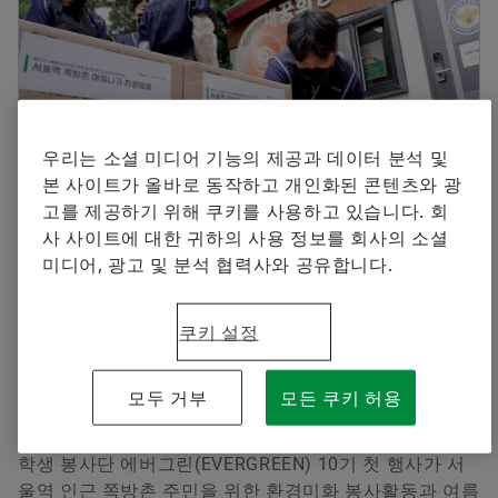
셰플러에 오신 것을 환영합니다.
브랜드 보호
Manager, Communication and Branding Schaeffler
지금 주문하기
Special Machinery
Korea
+82 2 311 3019
우리는 소셜 미디어 기능의 제공과 데이터 분석 및
info.kr@schaeffler.com
본 사이트가 올바로 동작하고 개인화된 콘텐츠와 광
고를 제공하기 위해 쿠키를 사용하고 있습니다. 회
사 사이트에 대한 귀하의 사용 정보를 회사의 소셜
2022-07-21 | Seoul
미디어, 광고 및 분석 협력사와 공유합니다.
서울역 인근 쪽방촌 주민 위한 첫 환경미화 봉사활동
진행
쿠키 설정
여름철 해충 퇴치에 필요한 벌레기피제 전달
모두 거부
모든 쿠키 허용
2022년 7월 21일 | 글로벌 자동차 및 산업기계용 정밀 부
품과 시스템 공급업체 셰플러코리아(대표 이병찬)의 대
학생 봉사단 에버그린(EVERGREEN) 10기 첫 행사가 서
울역 인근 쪽방촌 주민을 위한 환경미화 봉사활동과 여름