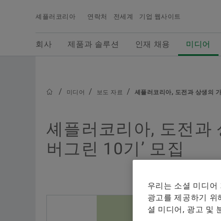
셰플러코리아
연락처
전세계
기업 웹사이트
검색어
회사
제품과 솔루션
인재 채용
미디어
회사
제품과 솔루션
인재 채용
미디어
셰플러그룹의 최신 뉴스, 보도자료용 사진, 배경 정
보, 비디오 등을 확인할 수 있으며, 셰플러 미디어에
서는 보다 다양한 당사의 기사들을 확인하실 수 있
미디어
보도 자료
셰플러코리아, 도전과 상생의 가
니다.
셰플러코리아, 도전과 
버그린 10기’ 모집
우리는 소셜 미디어
광고를 제공하기 위해
셜 미디어, 광고 및