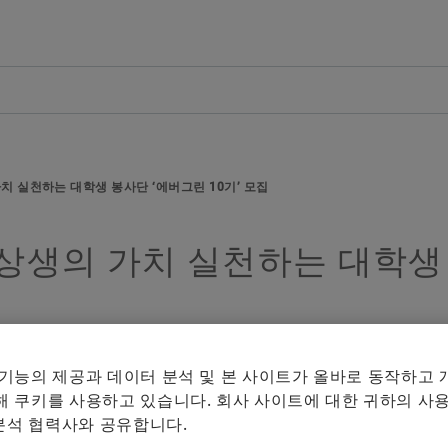
개요
개요
개요
개요
회사
제품과 솔루션
인재 채용
미디어
연혁
E-Mobility
채용정보 검색
보도 자료
습
치 실천하는 대학생 봉사단 ‘에버그린 10기’ 모집
품질과 환경
Powertrain & Chassis
자기 개발
미디어 콘텐츠
미디어 장바구니에 
Facebook
매체 수집
상생의 가치 실천하는 대학생 
구매 및 공급업체 관리
Vehicle Lifetime Solutions
기입항목
미디어 라이브러리
LinkedIn
참고
판매
Bearings & Industrial Solutions
종사자
소셜 뉴스
여러 매체
그룹
디지털 제품
훈련 기관
날짜와 이벤트
체의 최대
 기능의 제공과 데이터 분석 및 본 사이트가 올바로 동작하고
것은 허용
 쿠키를 사용하고 있습니다. 회사 사이트에 대한 귀하의 사용
셰플러에 오신 것을 환영합니다.
브랜드 보호
 분석 협력사와 공유합니다.