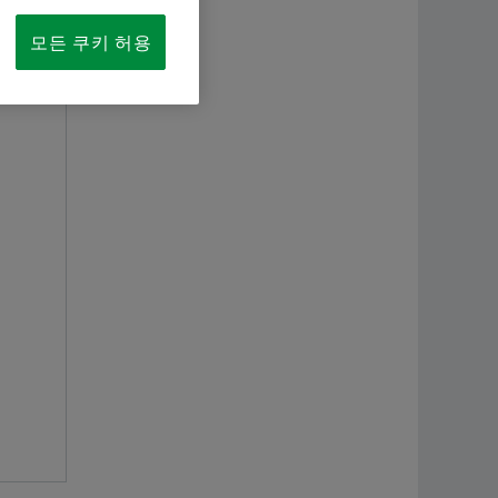
Supplier information management
해석과 제안
항공
Younsun Joo
모든 쿠키 허용
지금 주문하기
이륜
Communication and Branding
Schaeffler Korea
셰플
+82 2 311 3070
info.kr@schaeffler.com