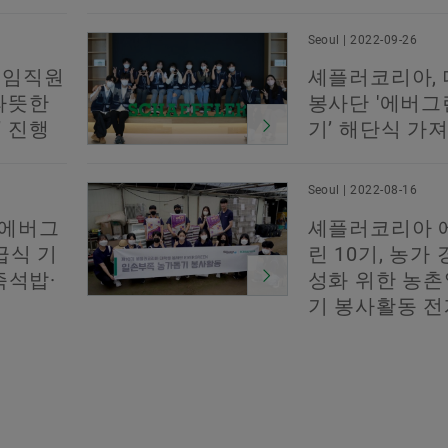
Seoul | 2022-09-26
 임직원
셰플러코리아,
따뜻한
봉사단 '에버그린
 진행
기’ 해단식 가
Seoul | 2022-08-16
 에버그
셰플러코리아 
급식 기
린 10기, 농가
즉석밥·
성화 위한 농
기 봉사활동 전