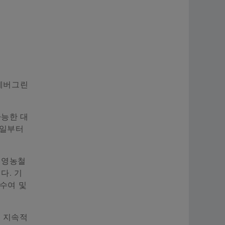
‘에버그린
가능한 대
7일부터
, 영농철
다. 기
수여 및
한 지속적