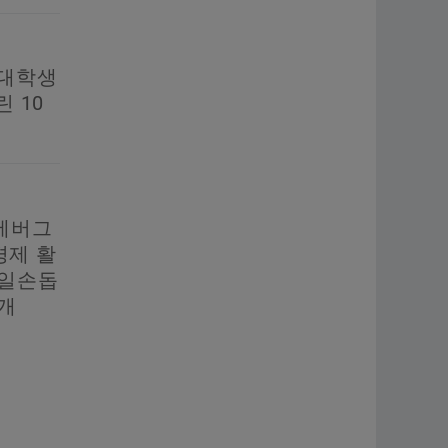
 대학생
 10
져
에버그
 경제 활
촌일손돕
개