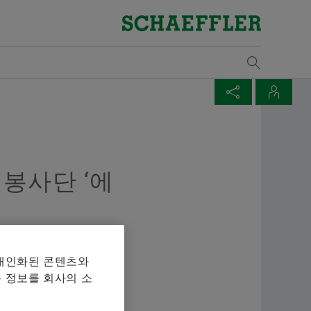
개요
개요
개요
개요
개요
개요
개요
개요
개요
개요
개요
개요
개요
개요
개요
개요
구매 및 공급업체 관리
판매
그룹
Vehicle Lifetime Solutions
Bearings & Industrial Solutions
자기 개발
기입항목
미디어 라이브러리
날짜와 이벤트
물류
Supp
판매
산업
교육
해석
발행
계약 조건
판매 파트너
윤리 강령
승용차
제품 포트폴리오
개발 기회
채용공고
언론 매체
제목: 셰플러 파트너 EcoMatche, 지속가능한 보
규칙
Lega
셰플
풍력
참가
해석
다운
매체 장바구니
페이지 공유
연락처
상을 위하여 본문:
Digital collaboration
판매 회사
경상용차
산업 솔루션
셰플러 아카데미
비디오
Ship
Rena
철도
교육
Mou
품목이 없습니다. 새 엘리먼트 버튼을 추가할 때 사용:
Twitter
Yujeong Min
봉사단 ‘에
물류
판매 및 배송 조건
대형 상용차
Lifetime Solutions
발행물
Tra
변속
마찰
XING
Manager, Communication and
Sustainability
트랙터
제품 카탈로그 medias
앱
Tari
오프
설계
Branding Schaeffler Korea
를 장바구니에 모아 한 번에 주문하실 수 있습니다. 각 매
+82 2 311 3019
품질
서비스
X-life
산업
 주문 수량은 20개입니다. 무료 구입한 재료를 판매하는
 개인화된 콘텐츠와
info.kr@schaeffler.com
되지 않습니다.
 정보를 회사의 소
공급업체 프로그램
교육
원자