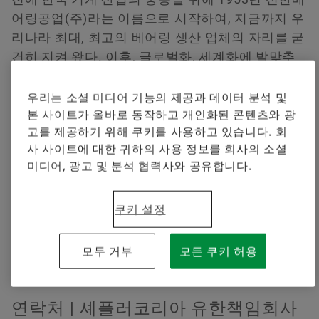
셰플러에 오신 것을 환영합니다.
브랜드 보호
어링공업(주)라는 이름으로 시작하여, 지금까지 우
지금 주문하기
리나라 최대, 최고의 베어링 생산 업체의 자리를 굳
Special Machinery
건히 지켜 왔다. 이후, 글로벌화, 세계화에 발맞추
어, 독일FAG사와 자본합작을 통한 합작회사가 되
었으며, 또한 셰플러그룹의 일원이 되면서, 2006년
우리는 소셜 미디어 기능의 제공과 데이터 분석 및
본 사이트가 올바로 동작하고 개인화된 콘텐츠와 광
6월에는 셰플러코리아로 사명을 변경하였다. 이와
고를 제공하기 위해 쿠키를 사용하고 있습니다. 회
함께, 이제는 베어링 뿐 아니라, 다양한 자동차 핵
사 사이트에 대한 귀하의 사용 정보를 회사의 소셜
심부품을 생산하는 업체로 거듭났으며, LuK, INA,
미디어, 광고 및 분석 협력사와 공유합니다.
FAG, KBC 라는 세계적인 브랜드의 자동차 및 산업
기계 부품을 생산하는 초일류기업으로 변모하였
쿠키 설정
다.
모두 거부
모든 쿠키 허용
연락처 | 셰플러코리아 유한책임회사