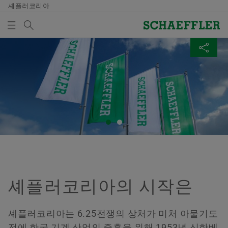
셰플러코리아
검색어
회사
매체 장바구니
페이지 공유
개요
개요
개요
개요
회사
제품과 솔루션
인재 채용
미디어
미디어 장바구니에 품목이 없습니다. 새 엘리먼트 버튼
Facebook
을 추가할 때 사용:
연혁
E-Mobility
채용정보 검색
보도 자료
매체 수집
LinkedIn
품질과 환경
Powertrain & Chassis
자기 개발
미디어 콘텐츠
Twitter
참고
구매 및 공급업체 관리
Vehicle Lifetime Solutions
기입항목
미디어 라이브러리
여러 매체를 장바구니에 모아 한 번에 주문하
XING
실 수 있습니다. 각 매체의 최대 주문 수량은
셰플러코리아의 시작은
판매
Bearings & Industrial Solutions
종사자
소셜 뉴스
20개입니다. 무료 구입한 재료를 판매하는 것
은 허용되지 않습니다.
그룹
디지털 제품
훈련 기관
날짜와 이벤트
셰플러코리아는 6.25전쟁의 상처가 미처 아물기도
전에 한국 기계 산업의 중흥을 위해 1953년 신한베