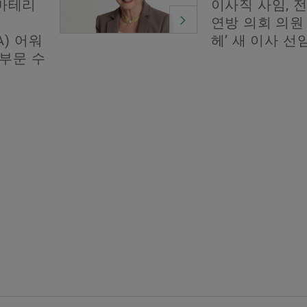
‘마테리
이사직 사임, 
연방 의회 의원
CA) 어워
헤’ 새 이사 선
 부문 수