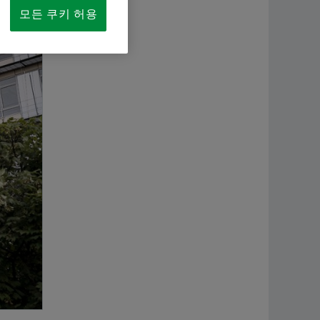
Supplier information management
해석과 제안
항공
Younsun Joo
모든 쿠키 허용
지금 주문하기
이륜
Communication and Branding
Schaeffler Korea
셰플
+82 2 311 3070
info.kr@schaeffler.com