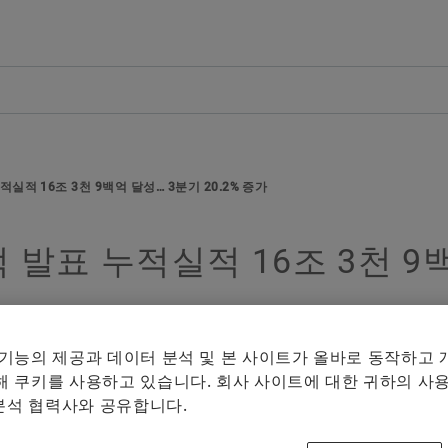
개요
개요
개요
개요
회사
제품과 솔루션
인재 채용
미디어
연혁
E-Mobility
채용정보 검색
보도 자료
습
실적 16조 3천 9백억 달성… 3분기 20.2% 증가
품질과 환경
Powertrain & Chassis
자기 개발
미디어 콘텐츠
미디어 장바구니에 
Facebook
매체 수집
 발표 누적실적 16조 3천 9백
구매 및 공급업체 관리
Vehicle Lifetime Solutions
기입항목
미디어 라이브러리
LinkedIn
참고
판매
Bearings & Industrial Solutions
종사자
소셜 뉴스
여러 매체
 기능의 제공과 데이터 분석 및 본 사이트가 올바로 동작하고
그룹
디지털 제품
훈련 기관
날짜와 이벤트
체의 최대
 쿠키를 사용하고 있습니다. 회사 사이트에 대한 귀하의 사용
것은 허용
 분석 협력사와 공유합니다.
셰플러에 오신 것을 환영합니다.
브랜드 보호