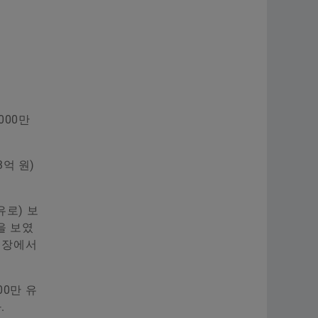
000만
3억 원)
 유로) 보
률을 보였
 시장에서
00만 유
.