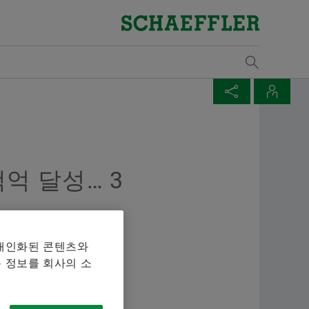
개요
개요
개요
개요
개요
개요
개요
개요
개요
개요
개요
개요
개요
개요
개요
개요
구매 및 공급업체 관리
판매
그룹
Vehicle Lifetime Solutions
Bearings & Industrial Solutions
자기 개발
기입항목
미디어 라이브러리
날짜와 이벤트
물류
Supp
판매
산업
교육
해석
발행
계약 조건
판매 파트너
윤리 강령
승용차
제품 포트폴리오
개발 기회
채용공고
언론 매체
제목: 셰플러 파트너 EcoMatche, 지속가능한 보
규칙
Lega
셰플
풍력
참가
해석
다운
매체 장바구니
페이지 공유
연락처
상을 위하여 본문:
Digital collaboration
판매 회사
경상용차
산업 솔루션
셰플러 아카데미
비디오
Ship
Rena
철도
교육
Mou
품목이 없습니다. 새 엘리먼트 버튼을 추가할 때 사용:
Twitter
Yujeong Min
억 달성… 3
물류
판매 및 배송 조건
대형 상용차
Lifetime Solutions
발행물
Tra
변속
마찰
XING
Manager, Communication and
Sustainability
트랙터
제품 카탈로그 medias
앱
Tari
오프
설계
Branding Schaeffler Korea
를 장바구니에 모아 한 번에 주문하실 수 있습니다. 각 매
 개인화된 콘텐츠와
+82 2 311 3019
품질
서비스
X-life
산업
 주문 수량은 20개입니다. 무료 구입한 재료를 판매하는
 정보를 회사의 소
info.kr@schaeffler.com
되지 않습니다.
공급업체 프로그램
교육
원자