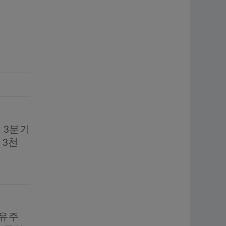
 3분기
 3천
소유주