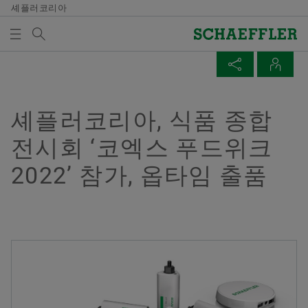
셰플러코리아
검색어
미디어
매체 장바구니
페이지 공유
연락처
개요
개요
개요
개요
회사
제품과 솔루션
인재 채용
미디어
셰플러코리아, 식품 종합
미디어 장바구니에 품목이 없습니다. 새 엘리먼트 버튼
Facebook
전시회 ‘코엑스 푸드위크
을 추가할 때 사용:
연혁
E-Mobility
채용정보 검색
보도 자료
매체 수집
2022’ 참가, 옵타임 출품
LinkedIn
품질과 환경
Powertrain & Chassis
자기 개발
미디어 콘텐츠
Twitter
참고
구매 및 공급업체 관리
Vehicle Lifetime Solutions
기입항목
미디어 라이브러리
여러 매체를 장바구니에 모아 한 번에 주문하
XING
실 수 있습니다. 각 매체의 최대 주문 수량은
판매
Bearings & Industrial Solutions
종사자
소셜 뉴스
20개입니다. 무료 구입한 재료를 판매하는 것
은 허용되지 않습니다.
그룹
디지털 제품
훈련 기관
날짜와 이벤트
Yujeong Min