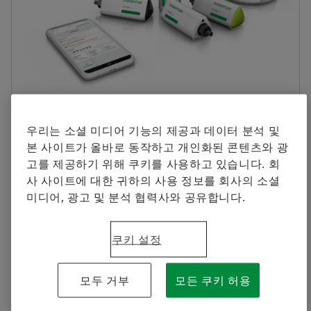
셰플러에 오신 것을 환영합니다.
브랜드 보호
Manager, Communication and Branding Schaeffler
지금 주문하기
Special Machinery
Korea
+82 2 311 3019
info.kr@schaeffler.com
2022-11-01 | Seoul
우리는 소셜 미디어 기능의 제공과 데이터 분석 및
본 사이트가 올바로 동작하고 개인화된 콘텐츠와 광
셰플러코리아, 식품 종합 전시회 ‘코엑스 푸드위크
고를 제공하기 위해 쿠키를 사용하고 있습니다. 회
2022’ 참가
사 사이트에 대한 귀하의 사용 정보를 회사의 소셜
효율적인 식품 공정에 필요한 디지털 솔루션 ‘옵타임
미디어, 광고 및 분석 협력사와 공유합니다.
(OPTIME)’ 출품
쿠키 설정
글로벌 자동차 및 산업기계용 정밀 부품과 시스템 공급업
체인 셰플러코리아(대표 이병찬)가 2일부터 5일까지 4일
간 개최되는 ‘코엑스 푸드위크 2022(제 17회 서울국제식
모두 거부
모든 쿠키 허용
품산업전, COEX FOOD WEEK 2022)’에 참가한다고 밝혔