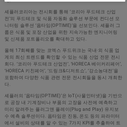
다.
Younsun Joo
셰플러코리아는 전시회를 통해 ‘코리아 푸드테크 산업
전’의 푸드테크 및 식품 자동화 솔루션 부문에 컨디션 모
Communication and Branding Schaeffler Korea
니터링 솔루션 ‘옵타임(OPTIME)’을 선보인다. 셰플러 그
+82 2 311 3070
룹은 식품 및 포장 산업을 위한 지속가능한 엔지니어링
및 신제품 포트폴리오를 확대하고 있다.
info.kr@schaeffler.com
올해 17회째를 맞는 코엑스 푸드위크는 국내·외 식품 업
계의 최신 트렌드를 확인할 수 있는 식품 산업 전문 전시
회다. ‘코리아 푸드테크 산업전’, ‘HORECA 베이커리페어’,
‘HORECA 키친페어’, ‘드링크&디저트쇼’, ‘강소농대전’을
포함하여 다양한 식품 관련 전문 전시회들을 동시 개최한
다.
셰플러의 ‘옵타임(OPTIME)’은 IoT(사물인터넷)을 기반으
로 공장 내 기계장비나 부품의 고장을 사전에 예측하고
미리 알려주는 플러그앤 플레이(Plug and Play) 유지보
수 예측 솔루션이다. 옵타임은 진동, 온도 등의 파라미터
에서 설비의 상태를 알 수 있는 7가지 KPI를 추출하여 트