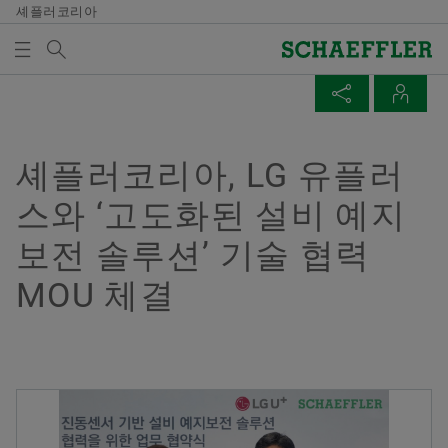
셰플러코리아
검색어
미디어
매체 장바구니
페이지 공유
연락처
개요
개요
개요
개요
회사
제품과 솔루션
인재 채용
미디어
셰플러코리아, LG 유플러
미디어 장바구니에 품목이 없습니다. 새 엘리먼트 버튼
Facebook
스와 ‘고도화된 설비 예지
을 추가할 때 사용:
연혁
E-Mobility
채용정보 검색
보도 자료
매체 수집
보전 솔루션’ 기술 협력
LinkedIn
품질과 환경
Powertrain & Chassis
자기 개발
미디어 콘텐츠
Twitter
MOU 체결
참고
구매 및 공급업체 관리
Vehicle Lifetime Solutions
기입항목
미디어 라이브러리
여러 매체를 장바구니에 모아 한 번에 주문하
XING
실 수 있습니다. 각 매체의 최대 주문 수량은
판매
Bearings & Industrial Solutions
종사자
소셜 뉴스
20개입니다. 무료 구입한 재료를 판매하는 것
은 허용되지 않습니다.
그룹
디지털 제품
훈련 기관
날짜와 이벤트
Yujeong Min