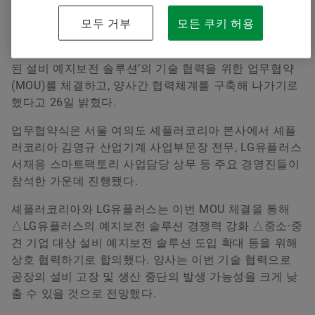
Younsun Joo
글로벌 자동차 및 산업기계용 정밀 부품과 시스템 공급업
모두 거부
모든 쿠키 허용
체인 셰플러코리아(대표 이병찬)는 LG유플러스(대표 황
Communication and Branding Schaeffler Korea
현식)와 공장 설비의 고장·결함을 미리 진단하는 ‘고도화
된 설비 예지보전 솔루션’의 기술 협력을 위한 업무협약
+82 2 311 3070
(MOU)를 체결하고, 양사간 협력체계를 구축해 나가기로
info.kr@schaeffler.com
했다고 26일 밝혔다.
업무협약식은 서울 여의도 셰플러코리아 본사에서 셰플
러코리아 김영규 산업기계 사업부문장 전무, LG유플러스
서재용 스마트팩토리 사업담당 상무 등 주요 경영진들이
참석한 가운데 진행됐다.
셰플러코리아와 LG유플러스는 이번 MOU 체결을 통해
△LG유플러스의 예지보전 솔루션 경쟁력 강화 △중소·중
견 기업 대상 설비 예지보전 솔루션 도입 확대 등을 위해
상호 협력하기로 합의했다. 양사는 이번 기술 협력으로
공장의 설비 고장 및 생산 중단의 발생 가능성을 크게 낮
출 수 있을 것으로 전망했다.