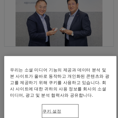
셰플러에 오신 것을 환영합니다.
브랜드 보호
Manager, Communication and Branding Schaeffler
지금 주문하기
Special Machinery
Korea
+82 2 311 3019
info.kr@schaeffler.com
2022-10-26 | Seoul
LG유플러스와 공장의 생산중단 위험 낮추기 위한 기
우리는 소셜 미디어 기능의 제공과 데이터 분석 및
술 협력 MOU 체결
본 사이트가 올바로 동작하고 개인화된 콘텐츠와 광
고를 제공하기 위해 쿠키를 사용하고 있습니다. 회
이번 MOU 통해 중소·중견 기업 설비 예지보전 솔루션
사 사이트에 대한 귀하의 사용 정보를 회사의 소셜
도입 확대 목표
미디어, 광고 및 분석 협력사와 공유합니다.
셰플러 상태 모니터링 솔루션 ‘옵타임(OPTIME)’ 제공
셰플러 옵타임, 설비 유지보수 인력과 비용 절감, 기계
수익성 제고
쿠키 설정