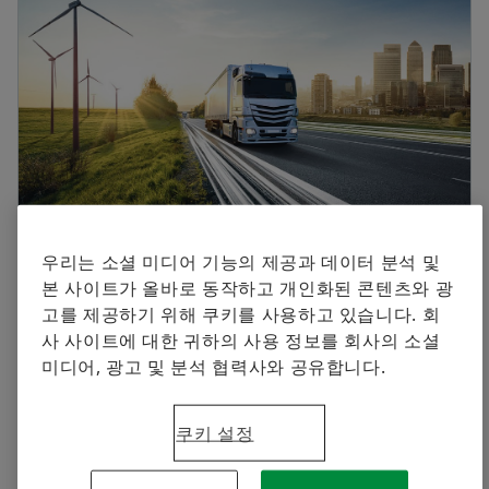
셰플러에 오신 것을 환영합니다.
브랜드 보호
Manager, Communication and Branding Schaeffler
지금 주문하기
Special Machinery
Korea
+82 2 311 3019
info.kr@schaeffler.com
우리는 소셜 미디어 기능의 제공과 데이터 분석 및
본 사이트가 올바로 동작하고 개인화된 콘텐츠와 광
2022-09-19 | Seoul
고를 제공하기 위해 쿠키를 사용하고 있습니다. 회
지속 가능한 물류: 상용차의 전동화 및 운송 분야의 수
사 사이트에 대한 귀하의 사용 정보를 회사의 소셜
소 솔루션 개발
미디어, 광고 및 분석 협력사와 공유합니다.
미래 트럭용 파워트레인: 수소 전지 시스템으로 주행
하는 밴을 IAA에서 최초 공개
쿠키 설정
자동화: 빠르게 성장하는 자율주행 시장을 위한 섀시
솔루션 개발