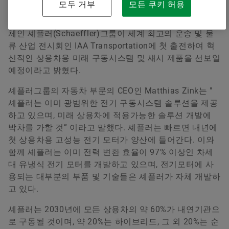
Younsun Joo
모두 거부
모든 쿠키 허용
글로벌 자동차 및 산업기계용 정밀 부품과 시스템 공급업
체인 셰플러(Schaeffler)그룹이 세계 최고의 운송 및 물
Communication and Branding Schaeffler Korea
류 산업 전시회인 IAA Transportation에 첫 출전하여 혁
+82 2 311 3070
신적인 상용차용 미래 구동시스템 및 섀시 제품을 선보일
예정이라고 밝혔다.
info.kr@schaeffler.com
셰플러그룹의 자동차 부문의 CEO인 Matthias Zink는 "
셰플러는 이미 광범위한 전기 구동시스템 솔루션을 제공
하고 있으며, 미래 상용차에 적용가능한 솔루션 개발에
박차를 가할 것” 이라고 말했다. 셰플러는 빠르면 내년에
첫 상용차용 고성능 전기 모터가 양산에 들어간다. 이와
함께 셰플러는 이미 전력 변환 효율이 97% 이상인 차세
대 유냉식 전기 모터를 개발하고 있으며, 전기모터에 사
용되는 대부분의 부품 및 기술들은 셰플러가 자체 개발하
고 있다.
셰플러는 2030년에 모든 상용차의 약 60%가 내연기관으
로 구동될 것이며, 약 20%는 하이브리드, 그 외 20%는 순