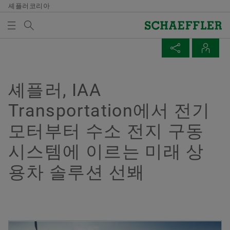
셰플러코리아
검색어
미디어
매체 장바구니
페이지 공유
연락처
개요
개요
개요
개요
회사
제품과 솔루션
인재 채용
미디어
셰플러, IAA
미디어 장바구니에 품목이 없습니다. 새 엘리먼트 버튼
Facebook
Transportation에서 전기
을 추가할 때 사용:
연혁
E-Mobility
채용정보 검색
보도 자료
매체 수집
모터부터 수소 전지 구동
LinkedIn
품질과 환경
Powertrain & Chassis
자기 개발
미디어 콘텐츠
Twitter
시스템에 이르는 미래 상
참고
구매 및 공급업체 관리
Vehicle Lifetime Solutions
기입항목
미디어 라이브러리
용차 솔루션 선봬
여러 매체를 장바구니에 모아 한 번에 주문하
XING
실 수 있습니다. 각 매체의 최대 주문 수량은
판매
Bearings & Industrial Solutions
종사자
소셜 뉴스
20개입니다. 무료 구입한 재료를 판매하는 것
은 허용되지 않습니다.
그룹
디지털 제품
훈련 기관
날짜와 이벤트
Yujeong Min