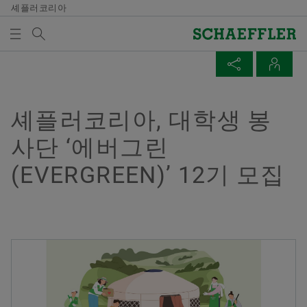
셰플러코리아
검색어
미디어
매체 장바구니
페이지 공유
연락처
개요
개요
개요
개요
회사
제품과 솔루션
인재 채용
미디어
셰플러코리아, 대학생 봉
미디어 장바구니에 품목이 없습니다. 새 엘리먼트 버튼
Facebook
사단 ‘에버그린
을 추가할 때 사용:
연혁
E-Mobility
채용정보 검색
보도 자료
매체 수집
(EVERGREEN)’ 12기 모집
LinkedIn
품질과 환경
Powertrain & Chassis
자기 개발
미디어 콘텐츠
Twitter
참고
구매 및 공급업체 관리
Vehicle Lifetime Solutions
기입항목
미디어 라이브러리
여러 매체를 장바구니에 모아 한 번에 주문하
XING
실 수 있습니다. 각 매체의 최대 주문 수량은
판매
Bearings & Industrial Solutions
종사자
소셜 뉴스
20개입니다. 무료 구입한 재료를 판매하는 것
은 허용되지 않습니다.
그룹
디지털 제품
훈련 기관
날짜와 이벤트
Yujeong Min