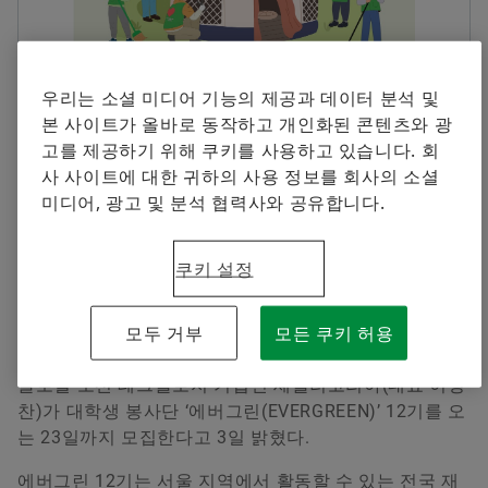
셰플러에 오신 것을 환영합니다.
브랜드 보호
Communication and Branding Schaeffler Korea
지금 주문하기
Special Machinery
+82 2 311 3019
우리는 소셜 미디어 기능의 제공과 데이터 분석 및
본 사이트가 올바로 동작하고 개인화된 콘텐츠와 광
info.kr@schaeffler.com
고를 제공하기 위해 쿠키를 사용하고 있습니다. 회
사 사이트에 대한 귀하의 사용 정보를 회사의 소셜
2025-04-03 | Seoul
미디어, 광고 및 분석 협력사와 공유합니다.
오는 23일까지 셰플러코리아 공식 네이버 블로그 통
해 모집
쿠키 설정
4
개월간 국내 사전 모임 후 몽골 취약계층 대상 봉사
활동 진행 예정
모두 거부
모든 쿠키 허용
글로벌 모션 테크놀로지 기업인 셰플러코리아(대표 이병
찬)가 대학생 봉사단 ‘에버그린(EVERGREEN)’ 12기를 오
는 23일까지 모집한다고 3일 밝혔다.
Soltschi Yoon
에버그린 12기는 서울 지역에서 활동할 수 있는 전국 재