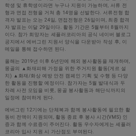
학생 및 휴학생이라면 누구나 지원이 가능하며, 서류 전
형과 면접 전형을 거쳐 총 14명을 선발한다. 서류전형 합
Communication and Branding Schaeffler Korea
격자 발표는 오는 24일, 면접전형은 26일이며, 최종 합격
+82 2 311 3416
자 발표는 이달 29일이다. 활동 기간은 5월부터 8월까지
이다. 참가 희망자는 셰플러코리아의 공식 네이버 블로그
info.kr@schaeffler.com
공지에서 에버그린 지원서 양식을 다운받아 작성 후, 이
메일을 통해 접수하면 된다.
올해는 2019년 이후 6년만에 해외 봉사활동을 재개하며,
몽골의 ▲화재피해 가정을 위한 주거지원 활동(게르 설
치) ▲화재/화상 예방 안전 캠페인 기획 및 수행 등 다양
한 활동을 진행할 예정이다. 참가자는 5월 발대식과 두
차례 사전 모임을 비롯, 몽골 봉사활동과 해단식까지의
일정에 참여하게 된다.
에버그린 12기에는 단체복과 함께 봉사활동에 필요한 활
동비 전액이 지원되며, 활동 종료 후 봉사 시간(VMS) 인
증과 함께 수료증이 주어진다. 활동 우수자에게는 셰플러
코리아 입사 지원 시 가산점도 부여된다.