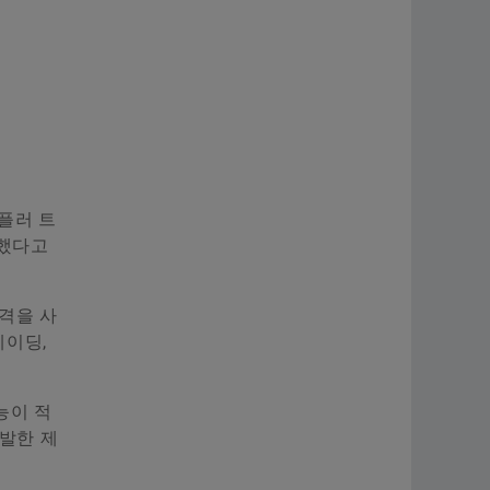
플러 트
출시했다고
규격을 사
레이딩,
능이 적
발한 제