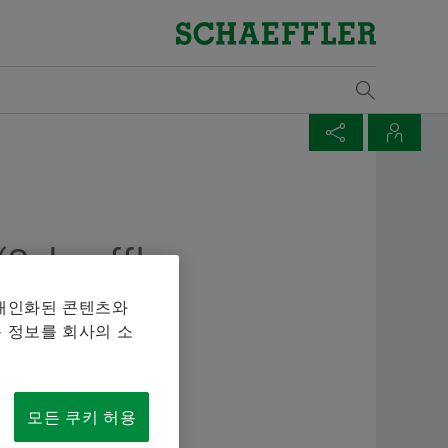
개요
개요
개요
개요
개요
개요
개요
개요
개요
개요
개요
개요
개요
개요
개요
개요
구매 및 공급업체 관리
판매
그룹
Vehicle Lifetime Solutions
Bearings & Industrial Solutions
자기 개발
기입항목
미디어 라이브러리
날짜와 이벤트
물류
Supp
판매
산업
교육
해석
발행
계약 조건
판매 파트너
윤리 강령
승용차
제품 포트폴리오
개발 기회
채용공고
언론 매체
제목: 셰플러 파트너 EcoMatche, 지속가능한 보
규칙
Lega
셰플
풍력
참가
해석
다운
매체 장바구니
페이지 공유
연락처
상을 위하여 본문:
Digital collaboration
판매 회사
경상용차
산업 솔루션
셰플러 아카데미
비디오
Ship
Rena
철도
교육
Mou
품목이 없습니다. 새 엘리먼트 버튼을 추가할 때 사용:
Twitter
Yujeong Min
aeffler
물류
판매 및 배송 조건
대형 상용차
Lifetime Solutions
발행물
Tra
변속
마찰
XING
Communication and Branding
 개인화된 콘텐츠와
Sustainability
트랙터
제품 카탈로그 medias
앱
Tari
오프
설계
Schaeffler Korea
 정보를 회사의 소
를 장바구니에 모아 한 번에 주문하실 수 있습니다. 각 매
+82 2 311 3019
품질
서비스
X-life
산업
 주문 수량은 20개입니다. 무료 구입한 재료를 판매하는
info.kr@schaeffler.com
되지 않습니다.
공급업체 프로그램
교육
원자
모든 쿠키 허용