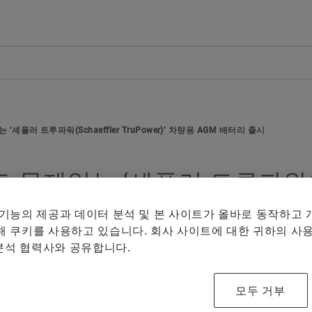
개요
개요
개요
개요
회사
제품과 솔루션
인재 채용
미디어
연혁
E-Mobility
채용정보 검색
보도 자료
습
플러 트루파워(Schaeffler TruPower)’ 차량용 AGM 배터리 출시
품질과 환경
Powertrain & Chassis
자기 개발
미디어 콘텐츠
미디어 장바구니에 
Facebook
매체 수집
문제없는 ‘셰플러 트루파워(Sch
구매 및 공급업체 관리
Vehicle Lifetime Solutions
기입항목
미디어 라이브러리
LinkedIn
AGM 배터리 출시
참고
 기능의 제공과 데이터 분석 및 본 사이트가 올바로 동작하고
판매
Bearings & Industrial Solutions
종사자
소셜 뉴스
 쿠키를 사용하고 있습니다. 회사 사이트에 대한 귀하의 사용
여러 매체
 분석 협력사와 공유합니다.
그룹
디지털 제품
훈련 기관
날짜와 이벤트
체의 최대
것은 허용
셰플러에 오신 것을 환영합니다.
브랜드 보호
모두 거부