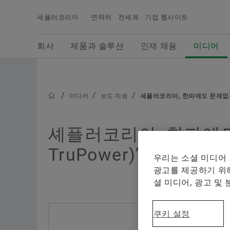
셰플러코리아
연락처
전세계
기업 웹사이트
검색어
회사
제품과 솔루션
인재 채용
미디어
회사
제품과 솔루션
인재 채용
미디어
셰플러그룹의 최신 뉴스, 보도자료용 사진, 배경 정
보, 비디오 등을 확인할 수 있으며, 셰플러 미디어에
서는 보다 다양한 당사의 기사들을 확인하실 수 있
미디어
보도 자료
셰플러코리아, 한파에도 문제없는 ‘셰
니다.
셰플러코리아, 한파에도 
TruPower)’ 차량용 
우리는 소셜 미디어
광고를 제공하기 위해
셜 미디어, 광고 및
쿠키 설정