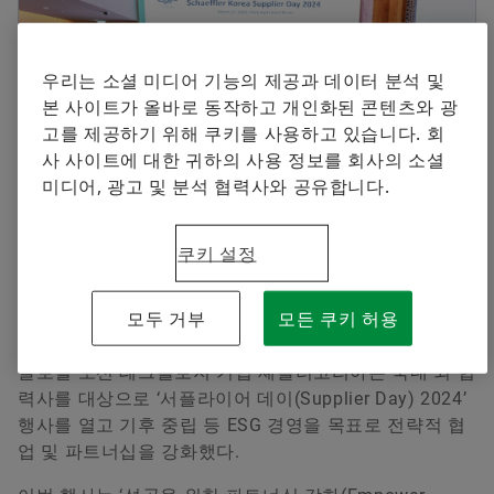
셰플러에 오신 것을 환영합니다.
브랜드 보호
Communication and Branding Schaeffler Korea
지금 주문하기
Special Machinery
우리는 소셜 미디어 기능의 제공과 데이터 분석 및
+82 2 311 3416
본 사이트가 올바로 동작하고 개인화된 콘텐츠와 광
info.kr@schaeffler.com
고를 제공하기 위해 쿠키를 사용하고 있습니다. 회
사 사이트에 대한 귀하의 사용 정보를 회사의 소셜
미디어, 광고 및 분석 협력사와 공유합니다.
2024-03-28 | Seoul
쿠키 설정
2024 셰플러코리아 사업계획 공유 및 우수 협력사 시
상
모두 거부
모든 쿠키 허용
글로벌 모션 테크놀로지 기업 셰플러코리아는 국내·외 협
력사를 대상으로 ‘서플라이어 데이(Supplier Day) 2024’
행사를 열고 기후 중립 등 ESG 경영을 목표로 전략적 협
업 및 파트너십을 강화했다.
Chaejeong Kim