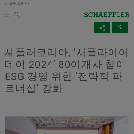
셰플러코리아
검색어
미디어
매체 장바구니
페이지 공유
연락처
개요
개요
개요
개요
회사
제품과 솔루션
인재 채용
미디어
셰플러코리아, ‘서플라이어
미디어 장바구니에 품목이 없습니다. 새 엘리먼트 버튼
Facebook
데이 2024’ 80여개사 참여
을 추가할 때 사용:
연혁
E-Mobility
채용정보 검색
보도 자료
매체 수집
ESG 경영 위한 ‘전략적 파
LinkedIn
품질과 환경
Powertrain & Chassis
자기 개발
미디어 콘텐츠
Twitter
트너십’ 강화
참고
구매 및 공급업체 관리
Vehicle Lifetime Solutions
기입항목
미디어 라이브러리
여러 매체를 장바구니에 모아 한 번에 주문하
XING
실 수 있습니다. 각 매체의 최대 주문 수량은
판매
Bearings & Industrial Solutions
종사자
소셜 뉴스
20개입니다. 무료 구입한 재료를 판매하는 것
은 허용되지 않습니다.
그룹
디지털 제품
훈련 기관
날짜와 이벤트
Soltschi Yoon