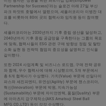
이번 행사는 ‘성공을 위한 파트너십 강화(Empower
Partnership for Success)’라는 슬로건 아래 27일 부산
Communication and Branding Schaeffler Korea
파크 하얏트 호텔에서 열렸으며, 셰플러코리아 이병찬 대
표를 비롯하여 80여 곳의 협력사와 임직원 등이 참여했
+82 2 311 3069
다.
info.kr@schaeffler.com
셰플러코리아는 2030년까지 기후 중립 생산을 달성하고,
2040년까지 기후 중립 공급망을 구축한다는 그룹의 목표
에 맞춰, 협력사들의 ESG 관련 구매 방향성 정립 및 탈탄
소화 실현 등 전략적 협업의 중요성을 설명하고 인식을
같이했다.
또한 2024 사업계획 및 비즈니스 로드맵, 구매 전략 공유
와 함께, 우수 협력사에 대해 시상했으며, 5개 부문에서
총 6개 협력사가 수상했다. 가치(Value) 부문에 선일다이
파스와 세진피엔티, 유연성(Agility) 부문에 챈스코리아,
혁신(Innovation) 부문에 박원, 지속가능성
(Sustainability) 부문에 자이언엔텍, 품질(Quality) 부문
에 아마츠지 강구제작소(AKS Amatsuji Steel Ball
MFG.CO.,LTD) 등이 각각 수상했다.