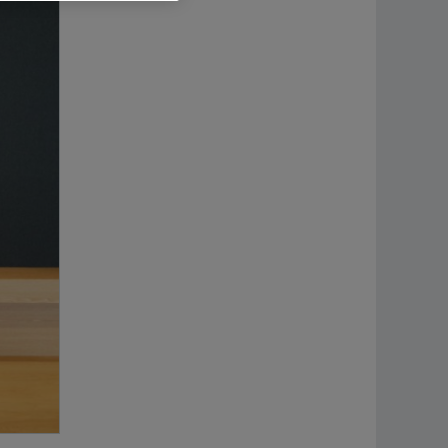
Supplier information management
해석과 제안
항공
Chaejeong Kim
지금 주문하기
이륜
Communication and Branding
Schaeffler Korea
셰플
+82 2 311 3069
info.kr@schaeffler.com