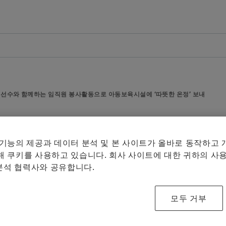
개요
개요
개요
개요
회사
제품과 솔루션
인재 채용
미디어
연혁
E-Mobility
채용정보 검색
보도 자료
습
 선수와 함께하는 임직원 봉사활동으로 아동보육시설에 ‘따뜻한 온정’ 보내
품질과 환경
Powertrain & Chassis
자기 개발
미디어 콘텐츠
미디어 장바구니에 
Facebook
매체 수집
퍼 박지영 선수와 함께하는 
구매 및 공급업체 관리
Vehicle Lifetime Solutions
기입항목
미디어 라이브러리
 기능의 제공과 데이터 분석 및 본 사이트가 올바로 동작하고
LinkedIn
‘따뜻한 온정’ 보내
참고
 쿠키를 사용하고 있습니다. 회사 사이트에 대한 귀하의 사용
판매
Bearings & Industrial Solutions
종사자
소셜 뉴스
 분석 협력사와 공유합니다.
여러 매체
그룹
디지털 제품
훈련 기관
날짜와 이벤트
체의 최대
모두 거부
것은 허용
셰플러에 오신 것을 환영합니다.
브랜드 보호