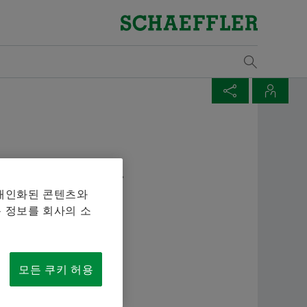
개요
개요
개요
개요
개요
개요
개요
개요
개요
개요
개요
개요
개요
개요
개요
개요
구매 및 공급업체 관리
판매
그룹
Vehicle Lifetime Solutions
Bearings & Industrial Solutions
자기 개발
기입항목
미디어 라이브러리
날짜와 이벤트
물류
Supp
판매
산업
교육
해석
발행
계약 조건
판매 파트너
윤리 강령
승용차
제품 포트폴리오
개발 기회
채용공고
언론 매체
제목: 셰플러 파트너 EcoMatche, 지속가능한 보
규칙
Lega
셰플
풍력
참가
해석
다운
매체 장바구니
페이지 공유
연락처
상을 위하여 본문:
Digital collaboration
판매 회사
경상용차
산업 솔루션
셰플러 아카데미
비디오
Ship
Rena
철도
교육
Mou
품목이 없습니다. 새 엘리먼트 버튼을 추가할 때 사용:
Twitter
Soltschi Yoon
임직원 봉사활
물류
판매 및 배송 조건
대형 상용차
Lifetime Solutions
발행물
Tra
변속
마찰
 개인화된 콘텐츠와
XING
Communication and Branding
 정보를 회사의 소
Sustainability
트랙터
제품 카탈로그 medias
앱
Tari
오프
설계
Schaeffler Korea
를 장바구니에 모아 한 번에 주문하실 수 있습니다. 각 매
+82 2 311 3416
품질
서비스
X-life
산업
 주문 수량은 20개입니다. 무료 구입한 재료를 판매하는
info.kr@schaeffler.com
모든 쿠키 허용
되지 않습니다.
공급업체 프로그램
교육
원자