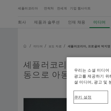
셰플러코리아
연락처
전세계
기업 웹사이트
검색어
회사
제품과 솔루션
인재 채용
미디어
회사
제품과 솔루션
인재 채용
미디어
셰플러그룹의 최신 뉴스, 보도자료용 사진, 배경 정
보, 비디오 등을 확인할 수 있으며, 셰플러 미디어에
서는 보다 다양한 당사의 기사들을 확인하실 수 있
미디어
보도 자료
셰플러코리아, 프로골퍼 박지영
니다.
셰플러코리아, 프로골
우리는 소셜 미디어
동으로 아동보육시설에 
광고를 제공하기 위해
셜 미디어, 광고 및
쿠키 설정