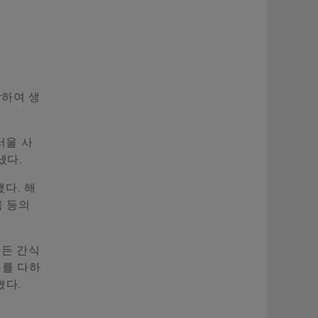
작하여 생
서울 사
냈다.
다. 해
육 등의
만든 간식
무를 다하
혔다.