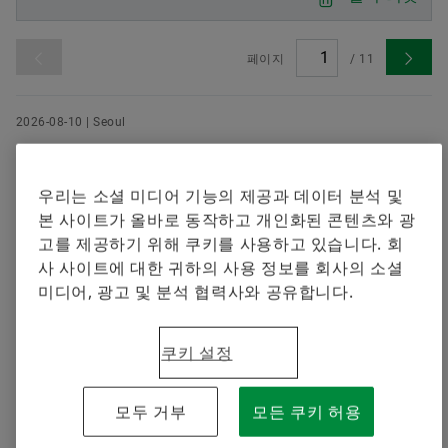
셰플러에 오신 것을 환영합니다.
브랜드 보호
지금 주문하기
Special Machinery
페이지
/
11
2026-08-10 | Seoul
셰플러 그룹, 2026년 상반기 수익성 개선 및
매출 117억 유로 달성
우리는 소셜 미디어 기능의 제공과 데이터 분석 및
E-모빌리티 사업 부문 수익성 개선 • 베어링 및 인더스트
본 사이트가 올바로 동작하고 개인화된 콘텐츠와 광
리얼 솔루션 사업 부문 수익 구조 크게 개선 • 파워트레인
고를 제공하기 위해 쿠키를 사용하고 있습니다. 회
및 섀시, 자동차 라이프타임 솔루션 사업 부문은 견고한
사 사이트에 대한 귀하의 사용 정보를 회사의 소셜
이익 달성
미디어, 광고 및 분석 협력사와 공유합니다.
다운로드
쿠키 설정
2026-05-26 | Seoul
셰플러코리아, 대학생 봉사단 ‘에버그린
모두 거부
모든 쿠키 허용
(EVERGREEN)’ 13기 본격 활동… 오는 8월 베