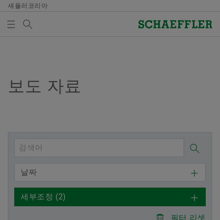
셰플러코리아
검색어
미디어
매체 장바구니
개요
개요
개요
개요
회사
제품과 솔루션
인재 채용
미디어
보도 자료
미디어 장바구니에 품목이 없습니다. 새 엘리먼트 버튼
을 추가할 때 사용:
연혁
E-Mobility
채용정보 검색
보도 자료
매체 수집
품질과 환경
Powertrain & Chassis
자기 개발
미디어 콘텐츠
참고
구매 및 공급업체 관리
Vehicle Lifetime Solutions
기입항목
미디어 라이브러리
여러 매체를 장바구니에 모아 한 번에 주문하
날짜
실 수 있습니다. 각 매체의 최대 주문 수량은
판매
Bearings & Industrial Solutions
종사자
소셜 뉴스
20개입니다. 무료 구입한 재료를 판매하는 것
세부조정
(2)
은 허용되지 않습니다.
그룹
디지털 제품
훈련 기관
날짜와 이벤트
필터 리셋