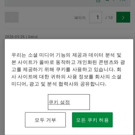
셰플러에 오신 것을 환영합니다.
브랜드 보호
지금 주문하기
Special Machinery
페이지
/
10
2026-05-26 | Seoul
셰플러코리아, 대학생 봉사단 ‘에버그린
(EVERGREEN)’ 13기 본격 활동… 오는 8월 베
우리는 소셜 미디어 기능의 제공과 데이터 분석 및
트남서 물 관련 봉사활동 전개
본 사이트가 올바로 동작하고 개인화된 콘텐츠와 광
고를 제공하기 위해 쿠키를 사용하고 있습니다. 회
8월 베트남 봉사활동에 앞서 사전 활동 진행 • 정수기 설
사 사이트에 대한 귀하의 사용 정보를 회사의 소셜
치 지원 및 식수 위생 및 물 안전, 기후 인식 교육 봉사 예
미디어, 광고 및 분석 협력사와 공유합니다.
정
다운로드
쿠키 설정
2026-05-12 | Seoul
모두 거부
모든 쿠키 허용
셰플러 그룹, 2026년 순조로운 출발...1분기
매출 58억 유로로 전년 대비 성장