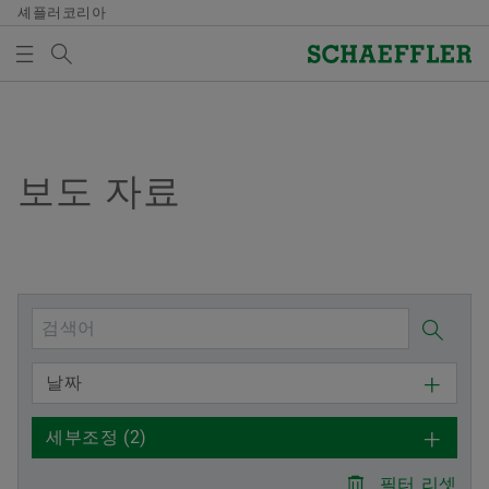
셰플러코리아
검색어
미디어
매체 장바구니
개요
개요
개요
개요
회사
제품과 솔루션
인재 채용
미디어
보도 자료
미디어 장바구니에 품목이 없습니다. 새 엘리먼트 버튼
을 추가할 때 사용:
연혁
E-Mobility
채용정보 검색
보도 자료
매체 수집
품질과 환경
Powertrain & Chassis
자기 개발
미디어 콘텐츠
참고
구매 및 공급업체 관리
Vehicle Lifetime Solutions
기입항목
미디어 라이브러리
여러 매체를 장바구니에 모아 한 번에 주문하
날짜
실 수 있습니다. 각 매체의 최대 주문 수량은
판매
Bearings & Industrial Solutions
종사자
소셜 뉴스
20개입니다. 무료 구입한 재료를 판매하는 것
세부조정
(2)
은 허용되지 않습니다.
그룹
디지털 제품
훈련 기관
날짜와 이벤트
필터 리셋