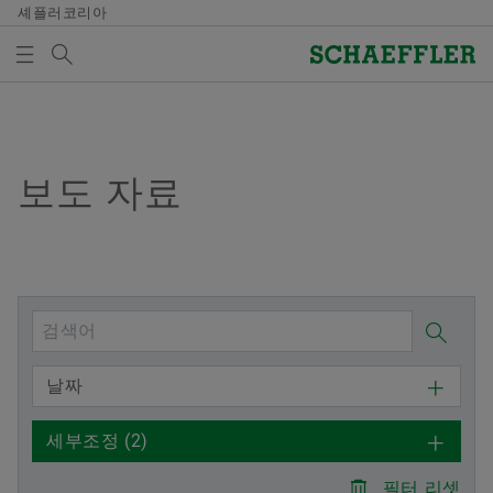
셰플러코리아
검색어
미디어
매체 장바구니
개요
개요
개요
개요
회사
제품과 솔루션
인재 채용
미디어
보도 자료
미디어 장바구니에 품목이 없습니다. 새 엘리먼트 버튼
을 추가할 때 사용:
연혁
E-Mobility
채용정보 검색
보도 자료
매체 수집
품질과 환경
Powertrain & Chassis
자기 개발
미디어 콘텐츠
참고
구매 및 공급업체 관리
Vehicle Lifetime Solutions
기입항목
미디어 라이브러리
여러 매체를 장바구니에 모아 한 번에 주문하
날짜
실 수 있습니다. 각 매체의 최대 주문 수량은
판매
Bearings & Industrial Solutions
종사자
소셜 뉴스
20개입니다. 무료 구입한 재료를 판매하는 것
세부조정
(2)
은 허용되지 않습니다.
그룹
디지털 제품
훈련 기관
날짜와 이벤트
필터 리셋