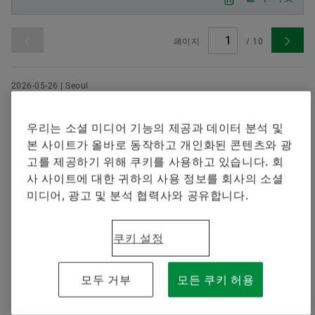
셰플러에 오신 것을 환영합니다.
브랜드 보호
지금 주문하기
Special Machinery
페이지
/
10
2026-05-26 | Seoul
셰플러코리아, 대학생 봉사단 ‘에버그린
(EVERGREEN)’ 13기 본격 활동… 오는 8월 베
우리는 소셜 미디어 기능의 제공과 데이터 분석 및
트남서 물 관련 봉사활동 전개
본 사이트가 올바로 동작하고 개인화된 콘텐츠와 광
고를 제공하기 위해 쿠키를 사용하고 있습니다. 회
8월 베트남 봉사활동에 앞서 사전 활동 진행 • 정수기 설
사 사이트에 대한 귀하의 사용 정보를 회사의 소셜
치 지원 및 식수 위생 및 물 안전, 기후 인식 교육 봉사 예
미디어, 광고 및 분석 협력사와 공유합니다.
정
다운로드
쿠키 설정
2026-05-12 | Seoul
모두 거부
모든 쿠키 허용
셰플러 그룹, 2026년 순조로운 출발...1분기
매출 58억 유로로 전년 대비 성장