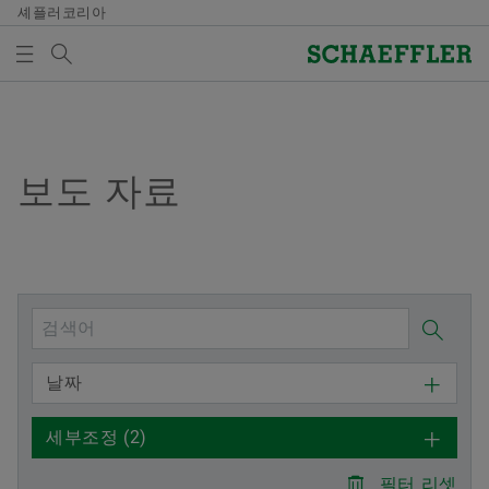
셰플러코리아
검색어
미디어
매체 장바구니
개요
개요
개요
개요
회사
제품과 솔루션
인재 채용
미디어
보도 자료
미디어 장바구니에 품목이 없습니다. 새 엘리먼트 버튼
을 추가할 때 사용:
연혁
E-Mobility
채용정보 검색
보도 자료
매체 수집
품질과 환경
Powertrain & Chassis
자기 개발
미디어 콘텐츠
참고
구매 및 공급업체 관리
Vehicle Lifetime Solutions
기입항목
미디어 라이브러리
여러 매체를 장바구니에 모아 한 번에 주문하
날짜
실 수 있습니다. 각 매체의 최대 주문 수량은
판매
Bearings & Industrial Solutions
종사자
소셜 뉴스
20개입니다. 무료 구입한 재료를 판매하는 것
세부조정
(2)
은 허용되지 않습니다.
그룹
디지털 제품
훈련 기관
날짜와 이벤트
필터 리셋