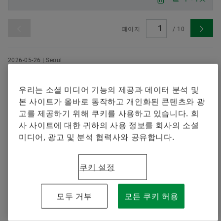
셰플러에 오신 것을 환영합니다.
브랜드 보호
지금 주문하기
Special Machinery
페이지
/
10
2026-05-26 | Seoul
셰플러코리아, 대학생 봉사단 ‘에버그린
(EVERGREEN)’ 13기 본격 활동… 오는 8월 베
우리는 소셜 미디어 기능의 제공과 데이터 분석 및
트남서 물 관련 봉사활동 전개
본 사이트가 올바로 동작하고 개인화된 콘텐츠와 광
고를 제공하기 위해 쿠키를 사용하고 있습니다. 회
8월 베트남 봉사활동에 앞서 사전 활동 진행 • 정수기 설
사 사이트에 대한 귀하의 사용 정보를 회사의 소셜
치 지원 및 식수 위생 및 물 안전, 기후 인식 교육 봉사 예
미디어, 광고 및 분석 협력사와 공유합니다.
정
다운로드
쿠키 설정
2026-05-12 | Seoul
모두 거부
모든 쿠키 허용
셰플러 그룹, 2026년 순조로운 출발...1분기
매출 58억 유로로 전년 대비 성장