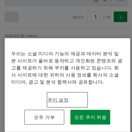
셰플러에 오신 것을 환영합니다.
브랜드 보호
지금 주문하기
Special Machinery
페이지
/
10
2026-05-26 | Seoul
셰플러코리아, 대학생 봉사단 ‘에버그린
(EVERGREEN)’ 13기 본격 활동… 오는 8월 베
우리는 소셜 미디어 기능의 제공과 데이터 분석 및
트남서 물 관련 봉사활동 전개
본 사이트가 올바로 동작하고 개인화된 콘텐츠와 광
고를 제공하기 위해 쿠키를 사용하고 있습니다. 회
8월 베트남 봉사활동에 앞서 사전 활동 진행 • 정수기 설
사 사이트에 대한 귀하의 사용 정보를 회사의 소셜
치 지원 및 식수 위생 및 물 안전, 기후 인식 교육 봉사 예
미디어, 광고 및 분석 협력사와 공유합니다.
정
다운로드
쿠키 설정
2026-05-12 | Seoul
모두 거부
모든 쿠키 허용
셰플러 그룹, 2026년 순조로운 출발...1분기
매출 58억 유로로 전년 대비 성장