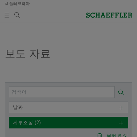
셰플러코리아
검색어
미디어
매체 장바구니
개요
개요
개요
개요
회사
제품과 솔루션
인재 채용
미디어
보도 자료
미디어 장바구니에 품목이 없습니다. 새 엘리먼트 버튼
을 추가할 때 사용:
연혁
E-Mobility
채용정보 검색
보도 자료
매체 수집
품질과 환경
Powertrain & Chassis
자기 개발
미디어 콘텐츠
참고
구매 및 공급업체 관리
Vehicle Lifetime Solutions
기입항목
미디어 라이브러리
여러 매체를 장바구니에 모아 한 번에 주문하
날짜
실 수 있습니다. 각 매체의 최대 주문 수량은
판매
Bearings & Industrial Solutions
종사자
소셜 뉴스
20개입니다. 무료 구입한 재료를 판매하는 것
세부조정
(2)
은 허용되지 않습니다.
그룹
디지털 제품
훈련 기관
날짜와 이벤트
필터 리셋