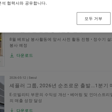
 분석 협력사와 공유합니다.
Special Machinery
2026-05-26 | Seoul
es
Schaeffler as Employer
Schaeffler Group
모두 거부
Su
셰플러코리아, 대학생 봉사단 ‘에버그린(EVERG
모터스포츠
베트남서 물 관련 봉사활동 전개
8월 베트남 봉사활동에 앞서 사전 활동 진행 • 정수기 설치
봉사 예정
국가
다운로드
2026-05-12 | Seoul
셰플러 그룹, 2026년 순조로운 출발...1분기
E-모빌리티 부문의 수익성 개선 • 베어링 및 인더스트리
의 매출 성장 달성
다운로드