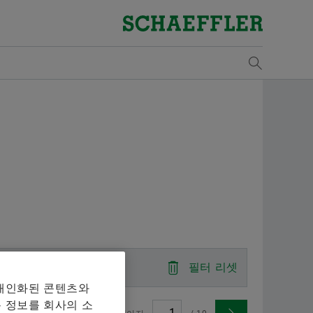
개요
개요
개요
개요
개요
개요
개요
개요
개요
개요
개요
개요
개요
개요
개요
개요
구매 및 공급업체 관리
판매
그룹
Vehicle Lifetime Solutions
Bearings & Industrial Solutions
자기 개발
기입항목
미디어 라이브러리
날짜와 이벤트
물류
Supp
판매
산업
교육
해석
발행
계약 조건
판매 파트너
윤리 강령
승용차
제품 포트폴리오
개발 기회
채용공고
언론 매체
제목: 셰플러 파트너 EcoMatche, 지속가능한 보
규칙
Lega
셰플
풍력
참가
해석
다운
매체 장바구니
상을 위하여 본문:
Digital collaboration
판매 회사
경상용차
산업 솔루션
셰플러 아카데미
비디오
Ship
Rena
철도
교육
Mou
품목이 없습니다. 새 엘리먼트 버튼을 추가할 때 사용:
물류
판매 및 배송 조건
대형 상용차
Lifetime Solutions
발행물
Tra
변속
마찰
Sustainability
트랙터
제품 카탈로그 medias
앱
Tari
오프
설계
를 장바구니에 모아 한 번에 주문하실 수 있습니다. 각 매
품질
서비스
X-life
산업
 주문 수량은 20개입니다. 무료 구입한 재료를 판매하는
필터 리셋
되지 않습니다.
공급업체 프로그램
교육
원자
 개인화된 콘텐츠와
 정보를 회사의 소