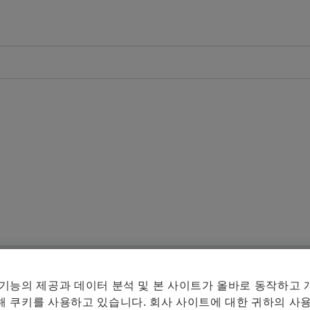
개요
개요
개요
개요
회사
제품과 솔루션
인재 채용
미디어
연혁
E-Mobility
채용정보 검색
보도 자료
습
품질과 환경
Powertrain & Chassis
자기 개발
미디어 콘텐츠
미디어 장바구니에 
매체 수집
구매 및 공급업체 관리
Vehicle Lifetime Solutions
기입항목
미디어 라이브러리
참고
판매
Bearings & Industrial Solutions
종사자
소셜 뉴스
여러 매체
그룹
디지털 제품
훈련 기관
날짜와 이벤트
체의 최대
날짜
세부조정
(2)
것은 허용
셰플러에 오신 것을 환영합니다.
브랜드 보호
 기능의 제공과 데이터 분석 및 본 사이트가 올바로 동작하고
 쿠키를 사용하고 있습니다. 회사 사이트에 대한 귀하의 사용