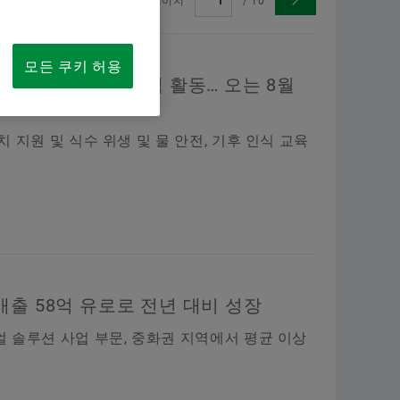
페이지
/
10
Supplier information management
해석과 제안
항공
지금 주문하기
이륜
stainability
모든 쿠키 허용
REEN)’ 13기 본격 활동… 오는 8월
셰플
 지원 및 식수 위생 및 물 안전, 기후 인식 교육
확인
언어
확인
 매출 58억 유로로 전년 대비 성장
얼 솔루션 사업 부문, 중화권 지역에서 평균 이상