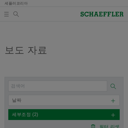
셰플러코리아
검색어
미디어
매체 장바구니
개요
개요
개요
개요
회사
제품과 솔루션
인재 채용
미디어
보도 자료
미디어 장바구니에 품목이 없습니다. 새 엘리먼트 버튼
을 추가할 때 사용:
연혁
E-Mobility
채용정보 검색
보도 자료
매체 수집
품질과 환경
Powertrain & Chassis
자기 개발
미디어 콘텐츠
참고
구매 및 공급업체 관리
Vehicle Lifetime Solutions
기입항목
미디어 라이브러리
여러 매체를 장바구니에 모아 한 번에 주문하
날짜
실 수 있습니다. 각 매체의 최대 주문 수량은
판매
Bearings & Industrial Solutions
종사자
소셜 뉴스
20개입니다. 무료 구입한 재료를 판매하는 것
세부조정
(2)
은 허용되지 않습니다.
그룹
디지털 제품
훈련 기관
날짜와 이벤트
필터 리셋