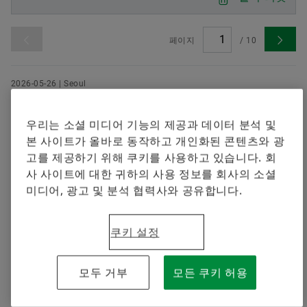
셰플러에 오신 것을 환영합니다.
브랜드 보호
지금 주문하기
Special Machinery
페이지
/
10
2026-05-26 | Seoul
셰플러코리아, 대학생 봉사단 ‘에버그린
(EVERGREEN)’ 13기 본격 활동… 오는 8월 베
우리는 소셜 미디어 기능의 제공과 데이터 분석 및
트남서 물 관련 봉사활동 전개
본 사이트가 올바로 동작하고 개인화된 콘텐츠와 광
고를 제공하기 위해 쿠키를 사용하고 있습니다. 회
8월 베트남 봉사활동에 앞서 사전 활동 진행 • 정수기 설
사 사이트에 대한 귀하의 사용 정보를 회사의 소셜
치 지원 및 식수 위생 및 물 안전, 기후 인식 교육 봉사 예
미디어, 광고 및 분석 협력사와 공유합니다.
정
다운로드
쿠키 설정
2026-05-12 | Seoul
모두 거부
모든 쿠키 허용
셰플러 그룹, 2026년 순조로운 출발...1분기
매출 58억 유로로 전년 대비 성장