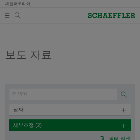
셰플러코리아
검색어
미디어
매체 장바구니
개요
개요
개요
개요
회사
제품과 솔루션
인재 채용
미디어
보도 자료
미디어 장바구니에 품목이 없습니다. 새 엘리먼트 버튼
을 추가할 때 사용:
연혁
E-Mobility
채용정보 검색
보도 자료
매체 수집
품질과 환경
Powertrain & Chassis
자기 개발
미디어 콘텐츠
참고
구매 및 공급업체 관리
Vehicle Lifetime Solutions
기입항목
미디어 라이브러리
여러 매체를 장바구니에 모아 한 번에 주문하
날짜
실 수 있습니다. 각 매체의 최대 주문 수량은
판매
Bearings & Industrial Solutions
종사자
소셜 뉴스
20개입니다. 무료 구입한 재료를 판매하는 것
세부조정
(2)
은 허용되지 않습니다.
그룹
디지털 제품
훈련 기관
날짜와 이벤트
필터 리셋