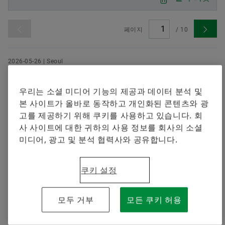
셰플러에 오신 것을 환영합니다.
브랜드 보호
지금 주문하기
Special Machinery
페이지
/
10
2026-05-26 | Seoul
셰플러코리아, 대학생 봉사단 ‘에버그린
(EVERGREEN)’ 13기 본격 활동… 오는 8월 베
우리는 소셜 미디어 기능의 제공과 데이터 분석 및
트남서 물 관련 봉사활동 전개
본 사이트가 올바로 동작하고 개인화된 콘텐츠와 광
고를 제공하기 위해 쿠키를 사용하고 있습니다. 회
8월 베트남 봉사활동에 앞서 사전 활동 진행 • 정수기 설
사 사이트에 대한 귀하의 사용 정보를 회사의 소셜
치 지원 및 식수 위생 및 물 안전, 기후 인식 교육 봉사 예
미디어, 광고 및 분석 협력사와 공유합니다.
정
다운로드
쿠키 설정
2026-05-12 | Seoul
모두 거부
모든 쿠키 허용
셰플러 그룹, 2026년 순조로운 출발...1분기
매출 58억 유로로 전년 대비 성장