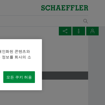
개요
개요
개요
개요
개요
개요
개요
개요
개요
개요
개요
구매 및 공급업체 관리
판매
그룹
자기 개발
기입항목
미디어 라이브러리
날짜와 이벤트
물류
Supp
판매
발행
개요
개요
개요
개요
개요
Vehicle Lifetime Solutions
Bearings & Industrial Solutions
산업
교육
해석
계약 조건
판매 파트너
윤리 강령
개발 기회
채용공고
언론 매체
제목: 셰플러 파트너 EcoMatche, 지속가능한 보
규칙
Lega
셰플
다운
매체 장바구니
페이지 공유
공인 대리점
발행물
상을 위하여 본문:
승용차
제품 포트폴리오
풍력
참가
해석
Digital collaboration
판매 회사
셰플러 아카데미
비디오
Ship
Rena
 개인화된 콘텐츠와
2016-03-01 | 카탈로그
품목이 없습니다. 새 엘리먼트 버튼을 추가할 때 사용:
 대리점
Twitter
 정보를 회사의 소
Plain Bearings
경상용차
산업 솔루션
철도
교육
Mou
물류
판매 및 배송 조건
발행물
Tra
XING
다운로드
서비스와 유지보수
대형 상용차
Lifetime Solutions
변속
마찰
Sustainability
앱
Tari
Forwarding to the web shop
모든 쿠키 허용
를 장바구니에 모아 한 번에 주문하실 수 있습니다. 각 매
트랙터
제품 카탈로그 medias
오프
설계
품질
 주문 수량은 20개입니다. 무료 구입한 재료를 판매하는
되지 않습니다.
서비스
X-life
산업
공급업체 프로그램