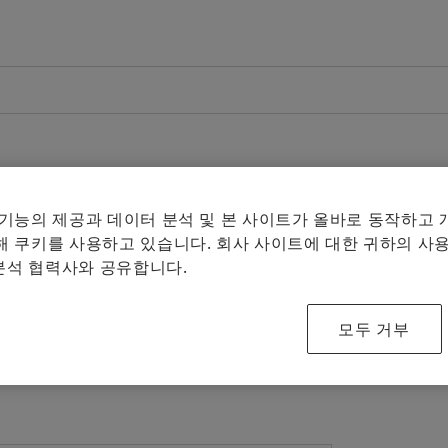
개요
개요
개요
회사
인재 채용
미디어
개요
제품과 솔루션
연혁
채용정보 검색
보도 자료
습
제품 검색
구름 베어링
미끄럼 베어링
플레인 베어링 - 특별 솔루션
E-Mobility
품질과 환경
자기 개발
미디어 콘텐츠
 기능의 제공과 데이터 분석 및 본 사이트가 올바로 동작하고
미디어 장바구니에 
내 지역의 공인
Facebook
 쿠키를 사용하고 있습니다. 회사 사이트에 대한 귀하의 사용
매체 수집
 솔루션
Powertrain & Chassis
구매 및 공급업체 관리
기입항목
미디어 라이브러리
 분석 협력사와 공유합니다.
LinkedIn
참고
Vehicle Lifetime Solutions
판매
종사자
소셜 뉴스
모두 거부
여러 매체
판매업체
Bearings & Industrial Solutions
그룹
훈련 기관
날짜와 이벤트
체의 최대
것은 허용
디지털 제품
셰플러에 오신 것을 환영합니다.