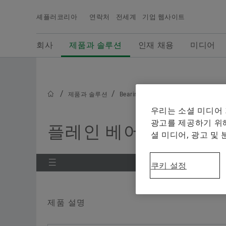
셰플러코리아
연락처
전세계
기업 웹사이트
검색어
회사
인재 채용
미디어
회사
제품과 솔루션
인재 채용
미디어
셰플러그룹의 최신 뉴스, 보도자료용 사진, 배경 정
제품과 솔루션
보, 비디오 등을 확인할 수 있으며, 셰플러 미디어에
서는 보다 다양한 당사의 기사들을 확인하실 수 있
제품과 솔루션
Bearings & Industrial Solutions
니다.
우리는 소셜 미디어
광고를 제공하기 위해
플레인 베어링 - 특별
셜 미디어, 광고 및
쿠키 설정
제품 설명