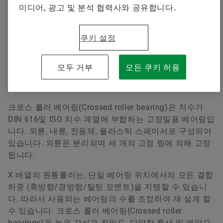
공급업체 프로그램
교육
미디어, 광고 및 분석 협력사와 공유합니다.
Rolling bearings
지금 주문하기
다운로드
Supplier information management
해석과 제안
쿠키 설정
Forwarding to the web shop
모두 거부
모든 쿠키 허용
크로스 롤러 베어링(Crossed roller bearing)은 치수가
DIN 616및 ISO 치수 계열에 부합하는 고정밀용 베어링입
니다. 외륜, 내륜, 전동체, 플라스틱 스페이서로 구성되어
있습니다. 외륜은 분리되며 세 개의 고정 링에 의해 고정
됩니다.
X 배열의 원통롤러는, 단일 베어링 위치에서의 모든 결합
하중 (축방향/경방향/틸팅 모멘트)을 지탱할 수 있습니
다. 따라서 사용되는 베어링의 수를 조정하여 재 설계 할
수 있습니다. 크로스 롤러 베어링(Crossed roller
bearings)은 높은 강성과 정밀도, 다양한 틈새 및 예압으