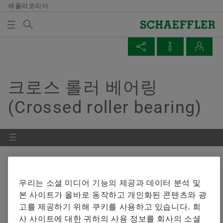
셰플러코리아
검색어
BEARINGS & INDUSTRIAL SOLUTIONS
매체 장바구니
페이지 공유
공인 대리점
발행물
개요
개요
개요
개요
개요
개요
개요
개요
개요
구매 및 공급업체 관리
판매
그룹
Vehicle Lifetime Solutions
Bearings & Industrial Solutions
자기 개발
기입항목
미디어 라이브러리
날짜와 이벤트
크로스 롤러 베어링
미디어 장바구니에 품목이 없습니다. 새 엘리먼트 버튼
내 지역의 공인 대리점
Facebook
(Crossed roller bearing)
을 추가할 때 사용:
계약 조건
판매 파트너
윤리 강령
승용차
제품 포트폴리오
개발 기회
채용공고
언론 매체
제목: 셰플러 파트너 EcoMatche, 지속가능한 보상을
매체 수집
위하여 본문:
LinkedIn
서비스와 유지보수
Digital collaboration
판매 회사
경상용차
산업 솔루션
셰플러 아카데미
비디오
Twitter
참고
판매업체
물류
판매 및 배송 조건
대형 상용차
Lifetime Solutions
발행물
여러 매체를 장바구니에 모아 한 번에 주문하
XING
실 수 있습니다. 각 매체의 최대 주문 수량은
제품 설명
Sustainability
트랙터
제품 카탈로그 medias
앱
우리는 소셜 미디어 기능의 제공과 데이터 분석 및
20개입니다. 무료 구입한 재료를 판매하는 것
본 사이트가 올바로 동작하고 개인화된 콘텐츠와 광
은 허용되지 않습니다.
품질
서비스
X-life
고를 제공하기 위해 쿠키를 사용하고 있습니다. 회
2025-02-15 | 카탈로그
사 사이트에 대한 귀하의 사용 정보를 회사의 소셜