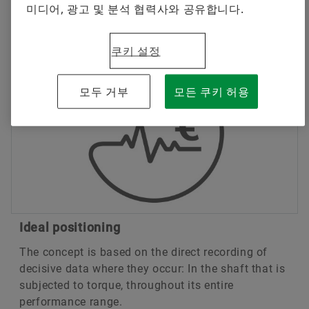
미디어, 광고 및 분석 협력사와 공유합니다.
Comprehensive reasons to use our torque
sensor
쿠키 설정
모두 거부
모든 쿠키 허용
Ideal positioning
The concept is based on the direct recording of
decisive data where they occur: In the shaft that is
subjected to torque, throughout its entire
performance range.