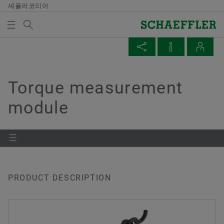
셰플러코리아
검색어
BEARINGS & INDUSTRIAL SOLUTIONS
매체 장바구니
페이지 공유
공인 대리점
발행물
개요
개요
개요
개요
개요
개요
개요
개요
개요
구매 및 공급업체 관리
판매
그룹
Vehicle Lifetime Solutions
Bearings & Industrial Solutions
자기 개발
기입항목
미디어 라이브러리
날짜와 이벤트
Torque measurement
미디어 장바구니에 품목이 없습니다. 새 엘리먼트 버튼
내 지역의 공인 대리점
Facebook
module
을 추가할 때 사용:
계약 조건
판매 파트너
윤리 강령
승용차
제품 포트폴리오
개발 기회
채용공고
언론 매체
제목: 셰플러 파트너 EcoMatche, 지속가능한 보상을
매체 수집
위하여 본문:
LinkedIn
서비스와 유지보수
Digital collaboration
판매 회사
경상용차
산업 솔루션
셰플러 아카데미
비디오
Twitter
참고
판매업체
물류
판매 및 배송 조건
대형 상용차
Lifetime Solutions
발행물
여러 매체를 장바구니에 모아 한 번에 주문하
XING
실 수 있습니다. 각 매체의 최대 주문 수량은
PRODUCT DESCRIPTION
Sustainability
트랙터
제품 카탈로그 medias
앱
20개입니다. 무료 구입한 재료를 판매하는 것
은 허용되지 않습니다.
품질
서비스
X-life
2019-03-19 | 브로셔